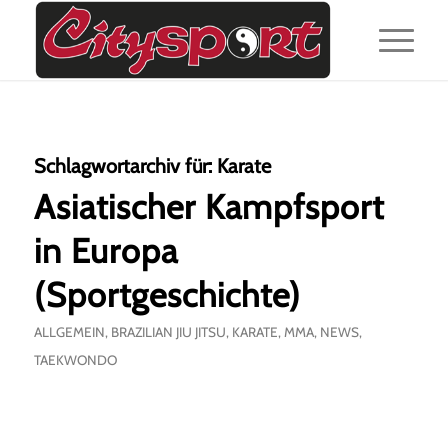
Schlagwortarchiv für:
Karate
Asiatischer Kampfsport
in Europa
(Sportgeschichte)
ALLGEMEIN
,
BRAZILIAN JIU JITSU
,
KARATE
,
MMA
,
NEWS
,
TAEKWONDO