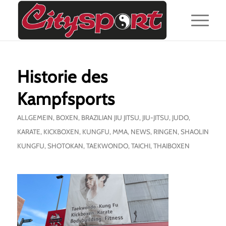
Historie des
Kampfsports
ALLGEMEIN
,
BOXEN
,
BRAZILIAN JIU JITSU
,
JIU-JITSU
,
JUDO
,
KARATE
,
KICKBOXEN
,
KUNGFU
,
MMA
,
NEWS
,
RINGEN
,
SHAOLIN
KUNGFU
,
SHOTOKAN
,
TAEKWONDO
,
TAICHI
,
THAIBOXEN