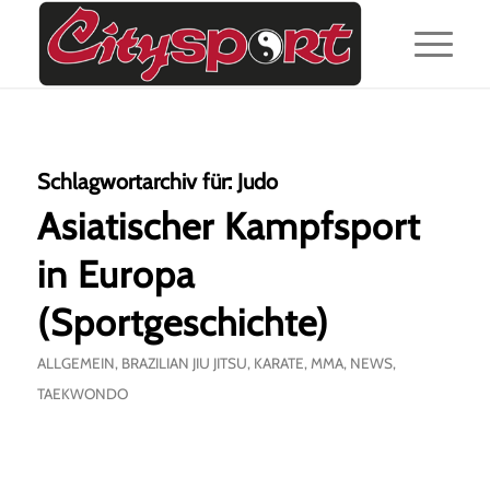
Schlagwortarchiv für:
Judo
Asiatischer Kampfsport
in Europa
(Sportgeschichte)
ALLGEMEIN
,
BRAZILIAN JIU JITSU
,
KARATE
,
MMA
,
NEWS
,
TAEKWONDO